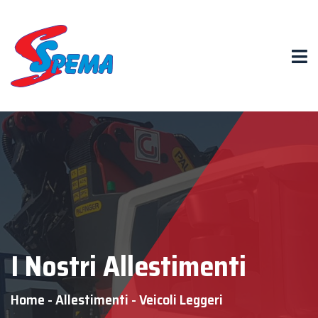
I Nostri Allestimenti
Home
-
Allestimenti
-
Veicoli Leggeri