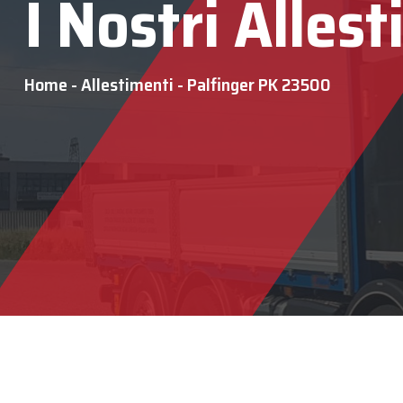
I Nostri Alles
Home
-
Allestimenti
-
Palfinger PK 23500