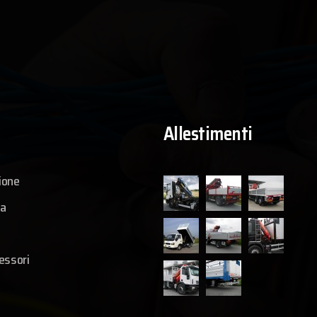
Allestimenti
ione
ia
essori